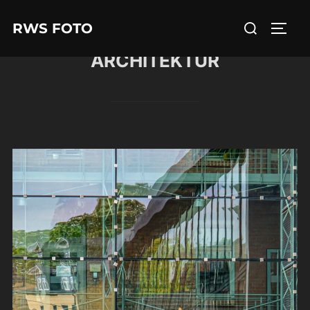
Zum
Suchen
RWS FOTO
Inhalt
SEIT
nach:
springen
ARCHITEKTUR